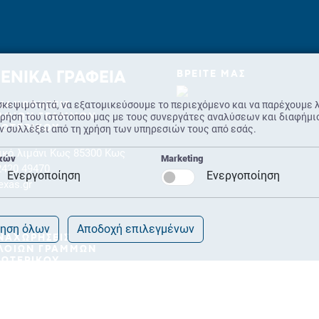
ΒΡΕΙΤΕ ΜΑΣ
ΕΝΙΚΑ ΓΡΑΦΕΙΑ
σκεψιμότητά, να εξατομικεύσουμε το περιεχόμενο και να παρέχουμε 
ΝΑΧΩΡΗΣΕΙΣ
ήση του ιστότοπου μας με τους συνεργάτες αναλύσεων και διαφήμιση
ΛΟΙΩΝ ΓΡΑΜΜΩΝ
ν συλλέξει από τη χρήση των υπηρεσιών τους από εσάς.
ΣΩΤΕΡΙΚΟΥ
ικό λιμάνι Κως 85300 Κως
ικών
Marketing
2420 49470
Ενεργοποίηση
Ενεργοποίηση
exas.gr
ηση όλων
Αποδοχή επιλεγμένων
ΝΑΧΩΡΗΣΕΙΣ
ΛΟΙΩΝ ΓΡΑΜΜΩΝ
ΞΩΤΕΡΙΚΟΥ
χή Schengen,Λιμάνι Κως
 Κως
242021710