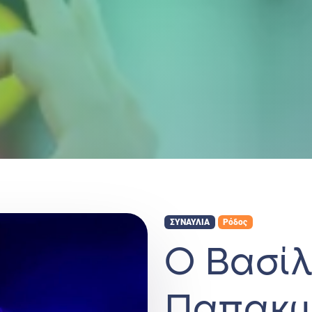
ΣΥΝΑΥΛΙΑ
Ρόδος
Ο Βασί
Παπακω