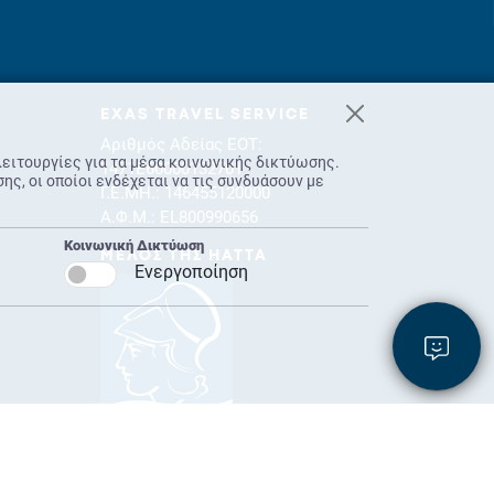
EXAS TRAVEL SERVICE
Αριθμός Αδείας ΕΟΤ:
λειτουργίες για τα μέσα κοινωνικής δικτύωσης.
1471E60000132701
ς, οι οποίοι ενδέχεται να τις συνδυάσουν με
Γ.Ε.ΜΗ.: 146455120000
Α.Φ.Μ.: EL800990656
Κοινωνική Δικτύωση
ΜΕΛΟΣ ΤΗΣ HATTA
Ενεργοποίηση