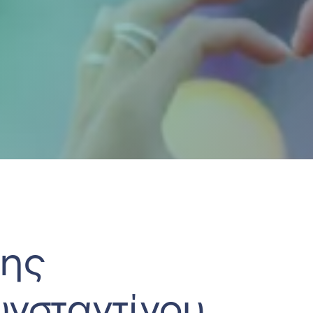
λης
νσταντίνου