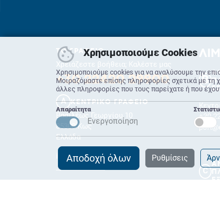
Χρησιμοποιούμε Cookies
ΤΟ ΓΡΑΦΕΙΟ
ΛΙΜ
Χρειάζεστε βοήθεια; Καλέστε μας
Χρησιμοποιούμε cookies για να αναλύσουμε την επι
Α
+30 22420 29900
B
Μοιραζόμαστε επίσης πληροφορίες σχετικά με τη χρ
Π
άλλες πληροφορίες που τους παρείχατε ή που έχου
Ε
A
ΚΕΝΤΡΙΚΟ ΓΡΑΦΕΙΟ
Κεντρ
Απαραίτητα
Στατιστ
Βασιλέως Γεωργίου 10
+30 2
Ενεργοποίηση
85300 Κως
port@
Ελλάδα
info@exas.gr
Αποδοχή όλων
Ρυθμίσεις
Άρν
Α
C
Π
Ε
Περιο
85300
+30 2