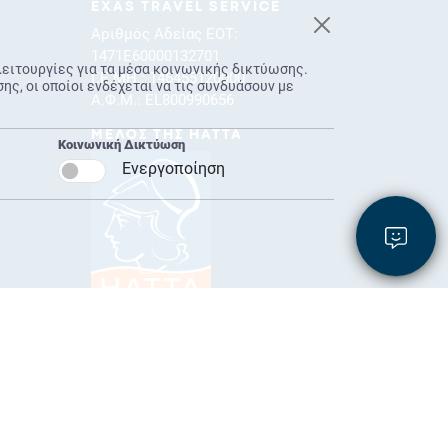
EXAS TRAVEL SERVICE
Αριθμός Αδείας ΕΟΤ:
1471E60000132701
λειτουργίες για τα μέσα κοινωνικής δικτύωσης.
Γ.Ε.ΜΗ.: 146455120000
ς, οι οποίοι ενδέχεται να τις συνδυάσουν με
Α.Φ.Μ.: EL800990656
ΜΕΛΟΣ ΤΗΣ HATTA
Κοινωνική Δικτύωση
Ενεργοποίηση