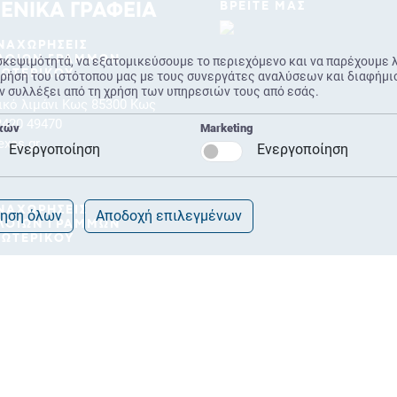
ΒΡΕΙΤΕ ΜΑΣ
ΕΝΙΚΑ ΓΡΑΦΕΙΑ
ΝΑΧΩΡΗΣΕΙΣ
σκεψιμότητά, να εξατομικεύσουμε το περιεχόμενο και να παρέχουμε 
ΛΟΙΩΝ ΓΡΑΜΜΩΝ
ΣΩΤΕΡΙΚΟΥ
ήση του ιστότοπου μας με τους συνεργάτες αναλύσεων και διαφήμιση
ν συλλέξει από τη χρήση των υπηρεσιών τους από εσάς.
ικό λιμάνι Κως 85300 Κως
2420 49470
ικών
Marketing
exas.gr
Ενεργοποίηση
Ενεργοποίηση
ΝΑΧΩΡΗΣΕΙΣ
ηση όλων
Αποδοχή επιλεγμένων
ΛΟΙΩΝ ΓΡΑΜΜΩΝ
ΞΩΤΕΡΙΚΟΥ
χή Schengen,Λιμάνι Κως
 Κως
242021710
port@exas.gr