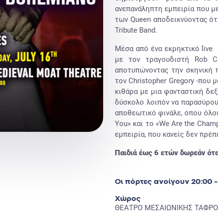
ανεπανάληπτη εμπειρία που μ
των Queen αποδεικνύοντας ότι
Tribute Band.
Μέσα από ένα εκρηκτικό live 
με τον τραγουδιστή Rob Co
αποτυπώνοντας την σκηνική π
τον Christopher Gregory -που 
κιθάρα με μια φανταστική δε
δύσκολο λοιπόν να παρασύρου
αποθεωτικό φινάλε, όπου όλοι
You» και το «We Are the Cham
εμπειρία, που κανείς δεν πρέπε
Παιδιά έως 6 ετών δωρεάν ότα
Οι πόρτες ανοίγουν 20:00 -
Χώρος
ΘΕΑΤΡΟ ΜΕΣΑΙΩΝΙΚΗΣ ΤΑΦΡ