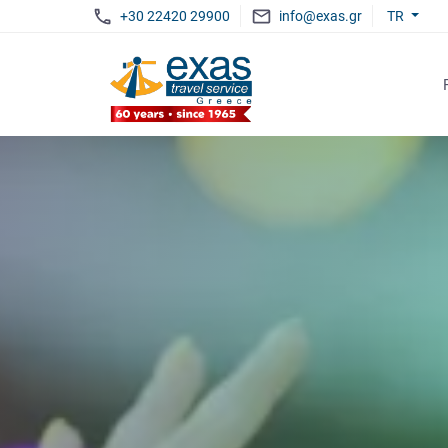
+30 22420 29900
info@exas.gr
TR