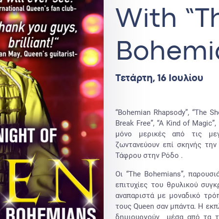
With “T
Bohemi
Τετάρτη, 16 Ιουλίου
“Bohemian Rhapsody”, “The Sh
Break Free”, “A Kind of Magic”
μόνο μερικές από τις μεγ
ζωντανεύουν επί σκηνής την
Τάφρου στην Ρόδο .
Οι “The Bohemians”, παρουσ
επιτυχίες του θρυλικού συγ
αναπαριστά με μοναδικό τρόπ
τους Queen σαν μπάντα. Η εκ
δημιουργούν μέσα από τα τ