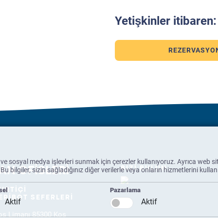
Yetişkinler itibaren
REZERVASYO
k ve sosyal medya işlevleri sunmak için çerezler kullanıyoruz. Ayrıca web site
BİZİ BULUN
bilgiler, sizin sağladığınız diğer verilerle veya onların hizmetlerini kullanırke
AN OFİSLERİ
sel
Pazarlama
URTİÇİ
ERİBOT SEFERLERİ
Aktif
Aktif
os Limanı 85300 Kos