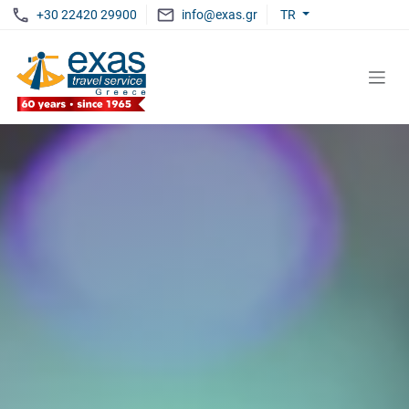
+30 22420 29900
info@exas.gr
TR