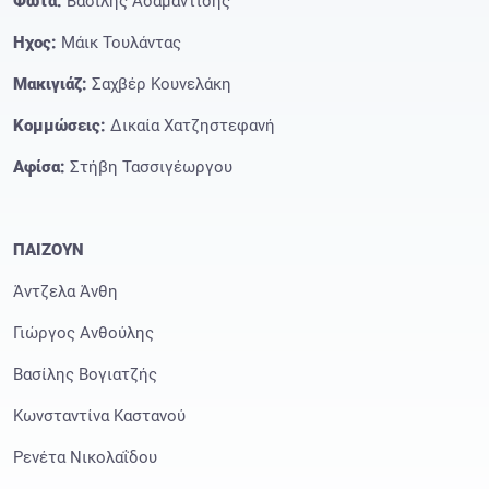
Φώτα:
Βασίλης Αδαμαντίδης
Ηχος:
Μάικ Τουλάντας
Μακιγιάζ:
Σαχβέρ Κουνελάκη
Κομμώσεις:
Δικαία Χατζηστεφανή
Αφίσα:
Στήβη Τασσιγέωργου
ΠΑΙΖΟΥΝ
Άντζελα Άνθη
Γιώργος Ανθούλης
Βασίλης Βογιατζής
Κωνσταντίνα Καστανού
Ρενέτα Νικολαΐδου