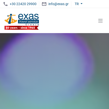
+30 22420 29900
info@exas.gr
TR