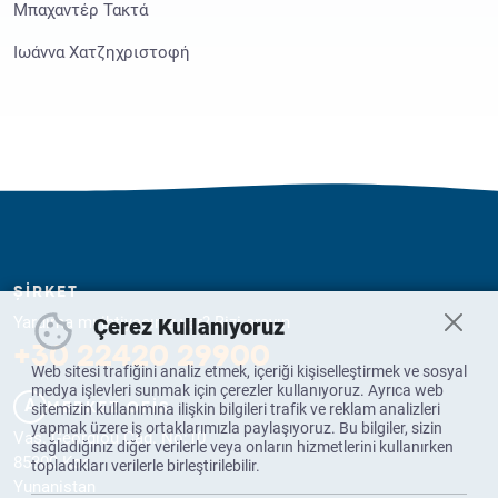
Μπαχαντέρ Τακτά
Ιωάννα Χατζηχριστοφή
ŞİRKET
Yardıma mı ihtiyacınız var? Bizi arayın
Çerez Kullanıyoruz
+30 22420 29900
Web sitesi trafiğini analiz etmek, içeriği kişiselleştirmek ve sosyal
medya işlevleri sunmak için çerezler kullanıyoruz. Ayrıca web
A
sitemizin kullanımına ilişkin bilgileri trafik ve reklam analizleri
MERKEZ OFİS
yapmak üzere iş ortaklarımızla paylaşıyoruz. Bu bilgiler, sizin
Vas. Georgiou Cad. No:10
sağladığınız diğer verilerle veya onların hizmetlerini kullanırken
85300 Kos
topladıkları verilerle birleştirilebilir.
Yunanistan