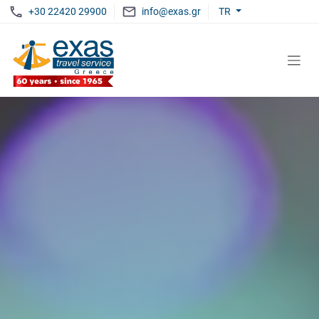
+30 22420 29900
info@exas.gr
TR